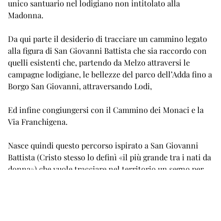
unico santuario nel lodigiano non intitolato alla
Madonna.
Da qui parte il desiderio di tracciare un cammino legato
alla figura di San Giovanni Battista che sia raccordo con
quelli esistenti che, partendo da Melzo attraversi le
campagne lodigiane, le bellezze del parco dell’Adda fino a
Borgo San Giovanni, attraversando Lodi,
Ed infine congiungersi con il Cammino dei Monaci e la
Via Franchigena.
Nasce quindi questo percorso ispirato a San Giovanni
Battista (Cristo stesso lo definì «il più grande tra i nati da
donna») che vuole tracciare nel territorio un segno per
ognuno, da percorre, scoprire e ritrovarsi.
Il percorso si articola su diverse tappe, come mostrate
nella figura, tra cui Melzo, Trucazzano, Merlino, Lodi,