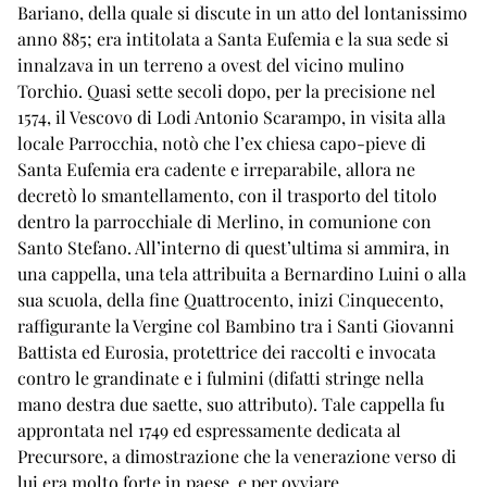
Bariano, della quale si discute in un atto del lontanissimo
anno 885; era intitolata a Santa Eufemia e la sua sede si
innalzava in un terreno a ovest del vicino mulino
Torchio. Quasi sette secoli dopo, per la precisione nel
1574, il Vescovo di Lodi Antonio Scarampo, in visita alla
locale Parrocchia, notò che l’ex chiesa capo-pieve di
Santa Eufemia era cadente e irreparabile, allora ne
decretò lo smantellamento, con il trasporto del titolo
dentro la parrocchiale di Merlino, in comunione con
Santo Stefano. All’interno di quest’ultima si ammira, in
una cappella, una tela attribuita a Bernardino Luini o alla
sua scuola, della fine Quattrocento, inizi Cinquecento,
raffigurante la Vergine col Bambino tra i Santi Giovanni
Battista ed Eurosia, protettrice dei raccolti e invocata
contro le grandinate e i fulmini (difatti stringe nella
mano destra due saette, suo attributo). Tale cappella fu
approntata nel 1749 ed espressamente dedicata al
Precursore, a dimostrazione che la venerazione verso di
lui era molto forte in paese, e per ovviare