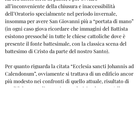
all’inconveniente della chiusura e inaccessibilità
dell’Oratorio specialmente nel periodo invernale,
insomma per avere San Giovanni più a “portata di mano”
(in ogni caso giova ricordare che immagini del Battista
esistono pressoché in tutte le chiese cattoliche dove è
presente il fonte battesimale, con la classica scena del
battesimo di Cristo da parte del nostro Santo).
Per quanto riguarda la citata “Ecclesia sancti Johannis ad
Calendonum”, ovviamente si trattava di un edificio ancor
più modesto nei confronti di quello attuale, risultato di
modifiche e ampliamenti succedutisi nel tempo (alle
origini c’era soltanto un piccolo fabbricato rettangolare,
larghezza 6,5 metri, lunghezza quasi 8). Pure l’affresco
visibile oggi sull’altare centrale, rappresentante il
Battista vestito di pelli di cammello e col manto rosso-
sangue a simboleggiare il martirio, con ai piedi l’Agnello
personificazione di Gesù, dipinto databile alla seconda