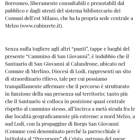
Borromeo, liberamente consultabili e prenotabili dal
pubblico e dagli utenti del sistema bibliotecario dei
Comuni dell’est Milano, che ha la propria sede centrale a
Melzo (
www.cubinrete.it
).
Senza nulla togliere agli altri “punti”, tappe e luoghi del
presente “Cammino di San Giovanni”, è indubbio che il
Santuario di San Giovanni al Calandrone, ubicato nel
Comune di Merlino, Diocesi di Lodi, rappresenti un sito
di straordinario rilievo, tale per cui possiamo
tranquillamente affermare che il percorso è strutturato
in funzione della sua presenza sul territorio; tanto più
che il Santuario si colloca in posizione quasi centrale
rispetto al cammino stesso, all’incirca a metà strada fra le
due località geograficamente più estreme: a nord Melzo, a
sud Lodi, con la propaggine di Borgo San Giovanni
(Comune così denominato perché la parrocchiale è
intitolata al “Precursore” di Cristo, patrono del paese,