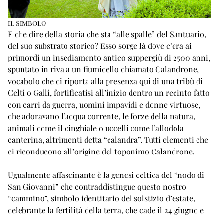
IL SIMBOLO
E che dire della storia che sta “alle spalle” del Santuario,
del suo substrato storico? Esso sorge là dove c’era ai
primordi un insediamento antico suppergiù di 2500 anni,
spuntato in riva a un fiumicello chiamato Calandrone,
vocabolo che ci riporta alla presenza qui di una tribù di
Celti o Galli, fortificatisi all’inizio dentro un recinto fatto
con carri da guerra, uomini impavidi e donne virtuose,
che adoravano l’acqua corrente, le forze della natura,
animali come il cinghiale o uccelli come l’allodola
canterina, altrimenti detta “calandra”. Tutti elementi che
ci riconducono all’origine del toponimo Calandrone.
Ugualmente affascinante è la genesi celtica del “nodo di
San Giovanni” che contraddistingue questo nostro
“cammino”, simbolo identitario del solstizio d’estate,
celebrante la fertilità della terra, che cade il 24 giugno e