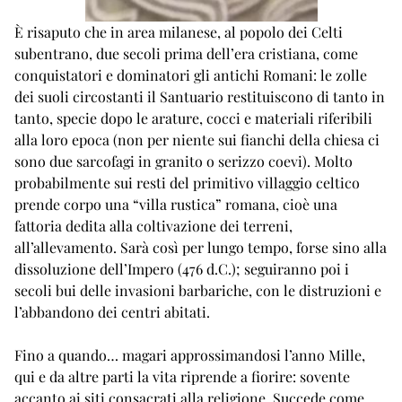
È risaputo che in area milanese, al popolo dei Celti
subentrano, due secoli prima dell’era cristiana, come
conquistatori e dominatori gli antichi Romani: le zolle
dei suoli circostanti il Santuario restituiscono di tanto in
tanto, specie dopo le arature, cocci e materiali riferibili
alla loro epoca (non per niente sui fianchi della chiesa ci
sono due sarcofagi in granito o serizzo coevi). Molto
probabilmente sui resti del primitivo villaggio celtico
prende corpo una “villa rustica” romana, cioè una
fattoria dedita alla coltivazione dei terreni,
all’allevamento. Sarà così per lungo tempo, forse sino alla
dissoluzione dell’Impero (476 d.C.); seguiranno poi i
secoli bui delle invasioni barbariche, con le distruzioni e
l’abbandono dei centri abitati.
Fino a quando… magari approssimandosi l’anno Mille,
qui e da altre parti la vita riprende a fiorire: sovente
accanto ai siti consacrati alla religione. Succede come