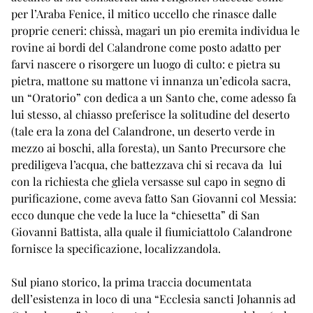
per l’Araba Fenice, il mitico uccello che rinasce dalle
proprie ceneri: chissà, magari un pio eremita individua le
rovine ai bordi del Calandrone come posto adatto per
farvi nascere o risorgere un luogo di culto: e pietra su
pietra, mattone su mattone vi innanza un’edicola sacra,
un “Oratorio” con dedica a un Santo che, come adesso fa
lui stesso, al chiasso preferisce la solitudine del deserto
(tale era la zona del Calandrone, un deserto verde in
mezzo ai boschi, alla foresta), un Santo Precursore che
prediligeva l’acqua, che battezzava chi si recava da lui
con la richiesta che gliela versasse sul capo in segno di
purificazione, come aveva fatto San Giovanni col Messia:
ecco dunque che vede la luce la “chiesetta” di San
Giovanni Battista, alla quale il fiumiciattolo Calandrone
fornisce la specificazione, localizzandola.
Sul piano storico, la prima traccia documentata
dell’esistenza in loco di una “Ecclesia sancti Johannis ad