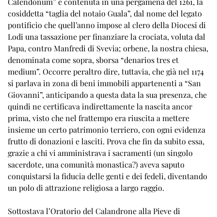
Calendonum” è contenuta in una pergamena del 1261, la
cosiddetta “taglia del notaio Guala”, dal nome del legato
pontificio che quell’anno impose al clero della Diocesi di
Lodi una tassazione per finanziare la crociata, voluta dal
Papa, contro Manfredi di Svevia; orbene, la nostra chiesa,
denominata come sopra, sborsa “denarios tres et
medium”. Occorre peraltro dire, tuttavia, che già nel 1174
si parlava in zona di beni immobili appartenenti a “San
Giovanni”, anticipando a questa data la sua presenza, che
quindi ne certificava indirettamente la nascita ancor
prima, visto che nel frattempo era riuscita a mettere
insieme un certo patrimonio terriero, con ogni evidenza
frutto di donazioni e lasciti. Prova che fin da subito essa,
grazie a chi vi amministrava i sacramenti (un singolo
sacerdote, una comunità monastica?) aveva saputo
conquistarsi la fiducia delle genti e dei fedeli, diventando
un polo di attrazione religiosa a largo raggio.
Sottostava l’Oratorio del Calandrone alla Pieve di