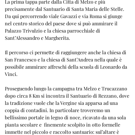
La prima tappa parte dalla Citta di Melzo e più
precisamente dal Santuario di Santa Maria delle Stelle.
Da qui percorrendo viale Gavazzi e via Roma si giunge
nel centro storico del paese dove si può ammirare il
Palazzo Trivulzio e la chiesa parrocchiale di
Sant’Alessandro e Margherita.
Il percorso ci permette di raggiungere anche la chiesa di
San Francesco e la chiesa di Sant’Andrea nella quale è
possibile ammirare affreschi della scuola di Leonardo da
Vinci.
Proseguendo lungo la campagna tra Melzo e Trucazzano
dopo circa 8 Km si incontra il Santuario di Rezzano, dove
la tradizione vuole che la Vergine sia apparsa ad una
coppia di contadini. In particolare troveremo un
bellissimo portale in legno di noce, ricavato da una sola
pianta secolare e finemente scolpito in otto formelle
immette nel piccolo e raccolto santuario: sul’altare è