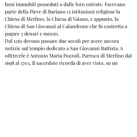
beni immobili posseduti o dalle loro entrate. Facevano
parte della Pieve di Bariano 13 istituzioni religiose la
Chiesa di Merlino, la Chiesa di Vaiano, e appunto, la
Chiesa di San Giovanni al Calandrone che fu costretta a
pagare 3 denari e mezzo.
Dal 1261 devono passare due secoli per avere ancora
notizie sul tempio dedicato a San Giovanni Battista. A
offrircele è Antonio Maria Pozzoli, Parroco di Merlino dal
1698 al 1703. Il sacerdote ricorda di aver visto, su un
pilastro esterno della chiesa la data 1466 accompagnata
dall’immagine di San Bernardino da Siena. Sotto il
dipinto si intravedeva un precedente strato di calcina
“pitturata” che lascia intendere che la chiesa era stata
restaurata e ridipinta e che in tale occasione l’immagine
originale del santo venne sostituita dal nuovo affresco,
presumibilmente nella seconda metà del quattrocento.
Nel 1564 il Vescovo di Lodi, Giovanni Antonio Capizucco,
durante la visita pastorale trova l’edificio in rovina con la
conseguente indicazione di sistemarlo al più presto.