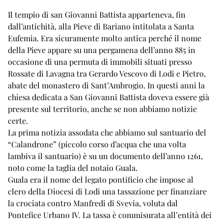
Il tempio di san Giovanni Battista apparteneva, fin
dall’antichità, alla Pieve di Bariano intitolata a Santa
Eufemia. Era sicuramente molto antica perché il nome
della Pieve appare su una pergamena dell’anno 885 in
occasione di una permuta di immobili situati presso
Rossate di Lavagna tra Gerardo Vescovo di Lodi e Pietro,
abate del monastero di Sant’Ambrogio. In questi anni la
chiesa dedicata a San Giovanni Battista doveva essere già
presente sul territorio, anche se non abbiamo notizie
certe.
La prima notizia assodata che abbiamo sul santuario del
“Calandrone” (piccolo corso d’acqua che una volta
lambiva il santuario) è su un documento dell’anno 1261,
noto come la taglia del notaio Guala.
Guala era il nome del legato pontificio che impose al
clero della Diocesi di Lodi una tassazione per finanziare
la crociata contro Manfredi di Svevia, voluta dal
Pontefice Urbano IV. La tassa è commisurata all’entità dei